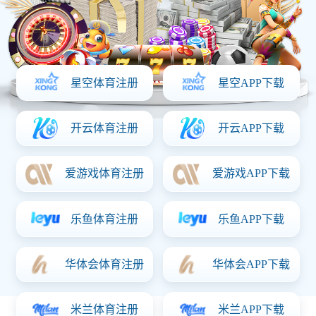
手机App
网页版
关于开云体育·开云官方网站
开云体育·开云官方网站是专注于体育赛事直播与互动体验的创新
平台，致力于为全球用户带来高速、安全与多样化的观赛服务体
验，覆盖多语种、多终端、多场景。